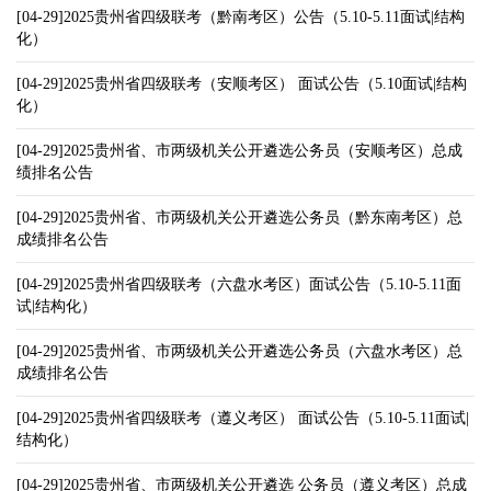
[04-29]2025贵州省四级联考（黔南考区）公告（5.10-5.11面试|结构
化）
[04-29]2025贵州省四级联考（安顺考区） 面试公告（5.10面试|结构
化）
[04-29]2025贵州省、市两级机关公开遴选公务员（安顺考区）总成
绩排名公告
[04-29]2025贵州省、市两级机关公开遴选公务员（黔东南考区）总
成绩排名公告
[04-29]2025贵州省四级联考（六盘水考区）面试公告（5.10-5.11面
试|结构化）
[04-29]2025贵州省、市两级机关公开遴选公务员（六盘水考区）总
成绩排名公告
[04-29]2025贵州省四级联考（遵义考区） 面试公告（5.10-5.11面试|
结构化）
[04-29]2025贵州省、市两级机关公开遴选 公务员（遵义考区）总成