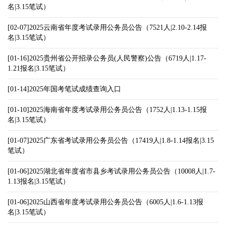
名|3.15笔试）
[02-07]2025云南省年度考试录用公务员公告（7521人|2.10-2.14报
名|3.15笔试）
[01-16]2025贵州省公开招录公务员(人民警察)公告（6719人|1.17-
1.21报名|3.15笔试）
[01-14]2025年国考笔试成绩查询入口
[01-10]2025海南省年度考试录用公务员公告（1752人|1.13-1.15报
名|3.15笔试）
[01-07]2025广东省考试录用公务员公告（17419人|1.8-1.14报名|3.15
笔试）
[01-06]2025湖北省年度省市县乡考试录用公务员公告（10008人|1.7-
1.13报名|3.15笔试）
[01-06]2025山西省年度考试录用公务员公告（6005人|1.6-1.13报
名|3.15笔试）