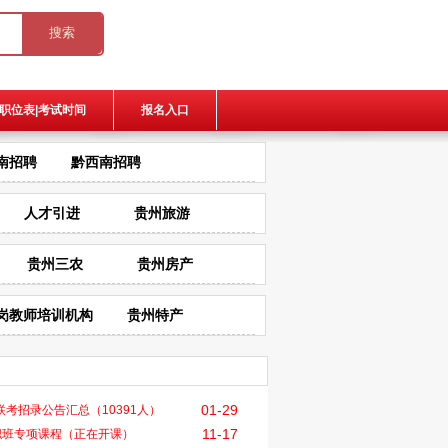
职位表|考试时间
报名入口
南招聘
黔西南招聘
人才引进
贵州旅游
贵州三农
贵州房产
岗教师培训机构
贵州特产
01-29
29联考招录公告汇总（10391人）
11-17
职班专项课程（正在开课）