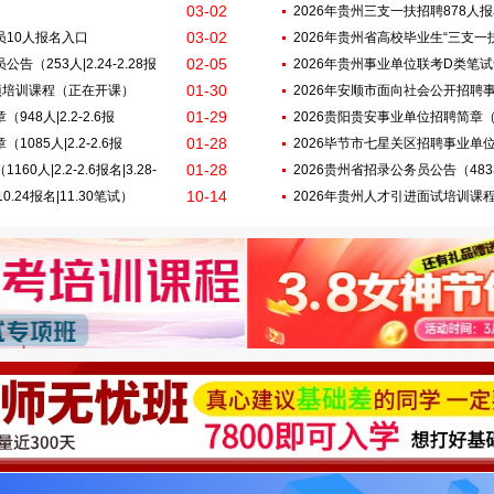
03-02
2026年贵州三支一扶招聘878人
03-02
员10人报名入口
2026年贵州省高校毕业生“三支一扶” 
02-05
（253人|2.24-2.28报
报名|3.28笔试）
2026年贵州事业单位联考D类笔
01-30
专项培训课程（正在开课）
2026年安顺市面向社会公开招聘
01-29
48人|2.2-2.6报
人|2.2-2.6报名|3.28-29笔试）
2026贵阳贵安事业单位招聘简章（402
01-28
85人|2.2-2.6报
2026毕节市七星关区招聘事业单位工作
01-28
人|2.2-2.6报名|3.28-
名|3.29笔试）
2026贵州省招录公务员公告（4833人|
10-14
0.24报名|11.30笔试）
2026年贵州人才引进面试培训课